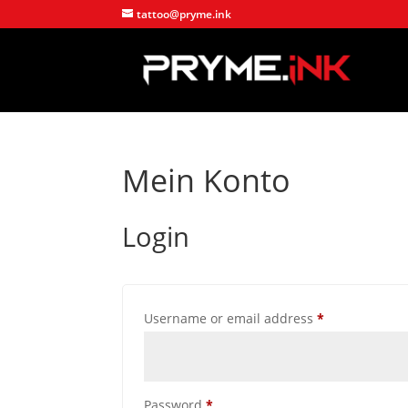
tattoo@pryme.ink
Mein Konto
Login
Required
Username or email address
*
Required
Password
*