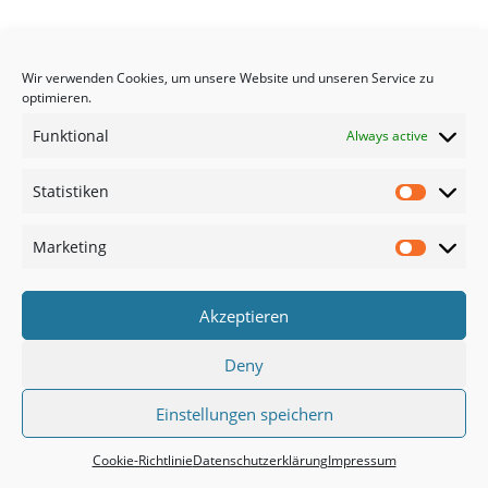
Mit Ende zwanzig fasste er schließlich den
Entschluss, seiner Leidenschaft zu folgen
Wir verwenden Cookies, um unsere Website und unseren Service zu
optimieren.
und professionell als Tattoo Artist
Funktional
Always active
durchzustarten. Er bewarb sich bei
mehreren Studios – und bei Pryme.ink
Statistiken
Statisti
erkannte man sofort sein Potenzial.
Marketing
Heute ist Alex ein fester Teil des Teams und
Marketi
bringt seine Erfahrung, seinen Blick fürs
Akzeptieren
Detail und seine kreative Energie in jedes
Tattoo ein.
Deny
Einstellungen speichern
Cookie-Richtlinie
Datenschutzerklärung
Impressum