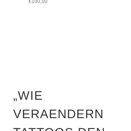
€
100,00
„WIE
VERAENDERN