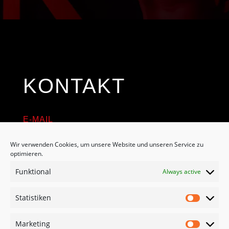
KONTAKT
E-MAIL
tattoo@pryme.ink
Wir verwenden Cookies, um unsere Website und unseren Service zu
optimieren.
ADRESSE
Funktional
Always active
Lebacher Str.43
D- 66265 Heusweiler / Eiweiler
Statistiken
Statisti
Marketing
Marketi