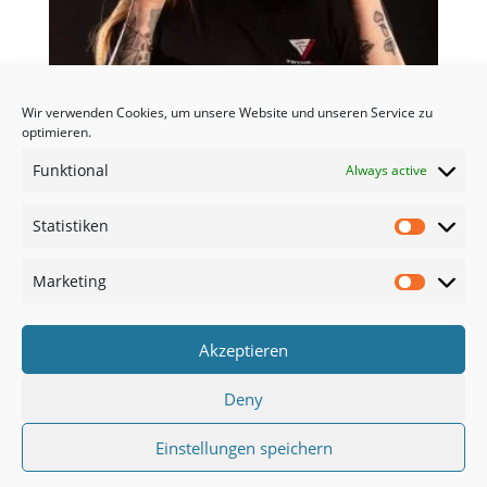
Wir verwenden Cookies, um unsere Website und unseren Service zu
optimieren.
Funktional
Always active
Statistiken
Statisti
PRYME.iNK SNAPBACK CAP BLACK
€
30,00
Marketing
Marketi
Akzeptieren
Cookie-Richtlinie (EU)
Datenschutzerklärung
Deny
Impressum
Einstellungen speichern