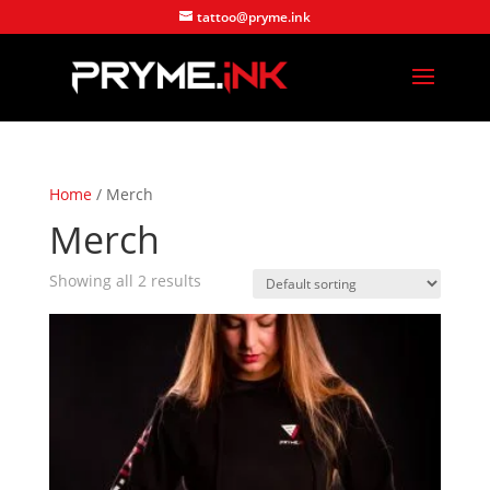
tattoo@pryme.ink
Home
/ Merch
Merch
Showing all 2 results